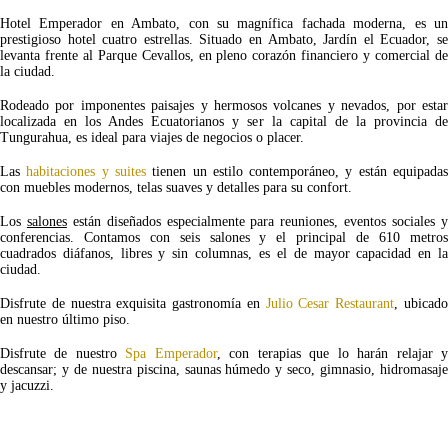
Hotel Emperador en Ambato, con su magnífica fachada moderna, es un
prestigioso hotel cuatro estrellas. Situado en Ambato, Jardín el Ecuador, se
levanta frente al Parque Cevallos, en pleno corazón financiero y comercial de
la ciudad.
Rodeado por imponentes paisajes y hermosos volcanes y nevados, por estar
localizada en los Andes Ecuatorianos y ser la capital de la provincia de
Tungurahua, es ideal para viajes de negocios o placer.
Las
habitaciones y suites
tienen un estilo contemporáneo, y están equipada
con muebles modernos, telas suaves y detalles para su confort.
Los
salones
están diseñados especialmente para reuniones, eventos sociales 
conferencias. Contamos con seis salones y el principal de 610 metros
cuadrados diáfanos, libres y sin columnas, es el de mayor capacidad en la
ciudad.
Disfrute de nuestra exquisita gastronomía en
Julio Cesar Restaurant
, ubicad
en nuestro último piso.
Disfrute de nuestro
Spa Emperador
, con terapias que lo harán relajar 
descansar; y de nuestra piscina, saunas húmedo y seco, gimnasio, hidromasaje
y jacuzzi.