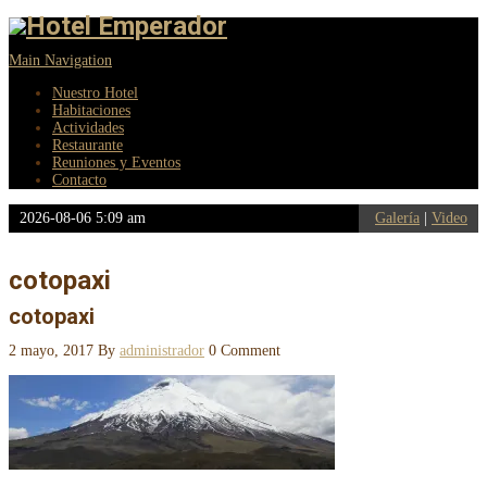
Main Navigation
Nuestro Hotel
Habitaciones
Actividades
Restaurante
Reuniones y Eventos
Contacto
2026-08-06 5:09 am
Galería
|
Video
cotopaxi
cotopaxi
2 mayo, 2017
By
administrador
0 Comment