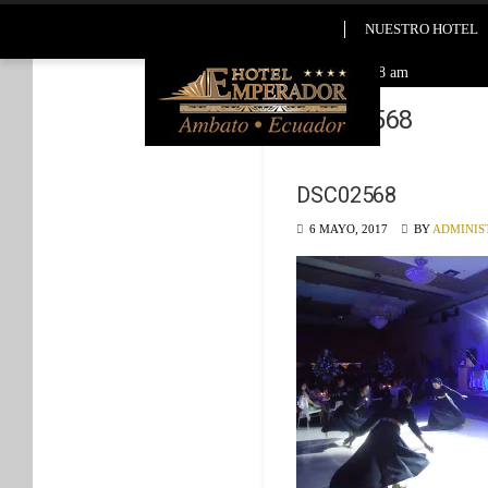
NUESTRO HOTEL
2026-08-06 10:48 am
DSC02568
DSC02568
6 MAYO, 2017
BY
ADMINIS