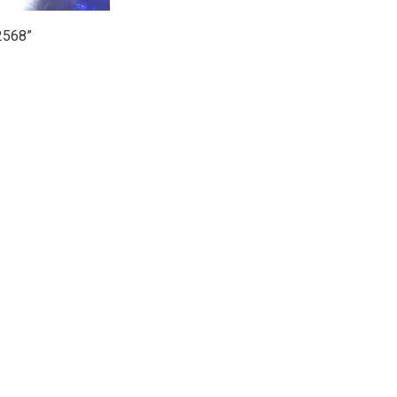
2568
”