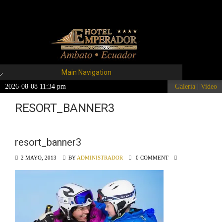
Main Navigation
2026-08-08 11:34 pm
Galería
|
Video
RESORT_BANNER3
resort_banner3
2 MAYO, 2013
BY
ADMINISTRADOR
0 COMMENT