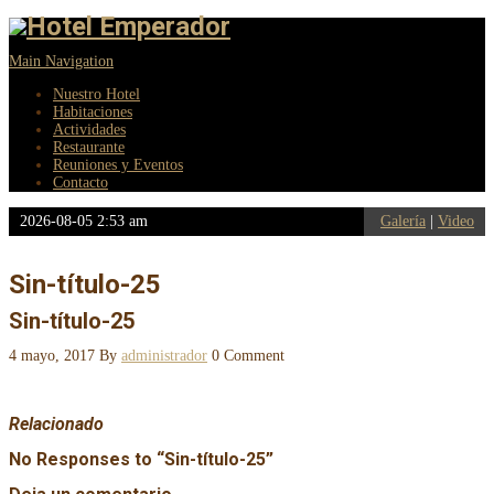
Main Navigation
Nuestro Hotel
Habitaciones
Actividades
Restaurante
Reuniones y Eventos
Contacto
2026-08-05 2:53 am
Galería
|
Video
Sin-título-25
Sin-título-25
4 mayo, 2017
By
administrador
0 Comment
Relacionado
No Responses to “
Sin-título-25
”