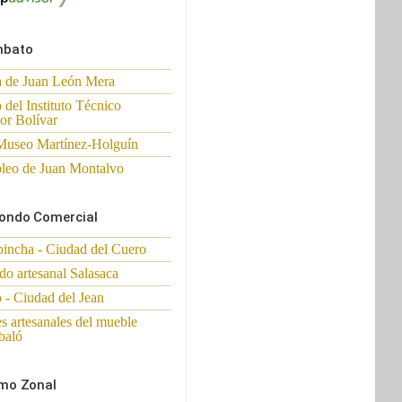
mbato
a de Juan León Mera
del Instituto Técnico
or Bolívar
Museo Martínez-Holguín
leo de Juan Montalvo
ondo Comercial
pincha - Ciudad del Cuero
o artesanal Salasaca
o - Ciudad del Jean
es artesanales del mueble
baló
mo Zonal