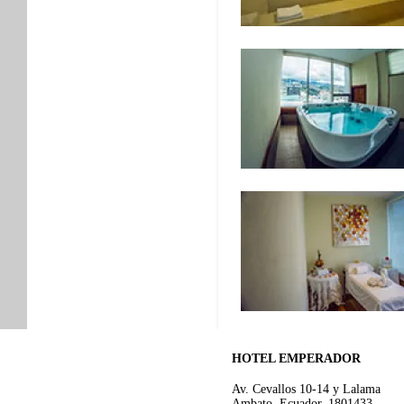
HOTEL EMPERADOR
Av. Cevallos 10-14 y Lalama
Ambato, Ecuador, 1801433