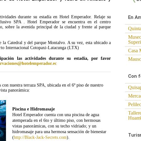
En A
tividades durante su estadía en Hotel Emperador. Relaje su
lusivo SPA . Hotel Emperador se encuentra en el centro
, sobre la avenida principal de la ciudad y frente al parque
Quint
Museo 
Superi
e la Catedral y del parque Montalvo. A su vez, esta ubicado a
rto Internacional Cotopaxi-Latacunga (LTX)
Casa 
ipación las actividades durante su estadía, por favor
Mauso
ervaciones@hotelemperador.ec
Con f
 con nuestra terraza SPA, ubicada en el 6º piso de nuestro
Quisa
vista panorámica:
Mercad
Pelile
Piscina e Hidromasaje
Taller
Hotel Emperador cuenta con una piscina de agua
Huam
atemperada en el 6to y último piso, con hermosas
vistas panorámicas, con su techo vidriado; y un
hidromasaje para una hermosa sensación de bienestar
Turis
(
http://Black-Jack-Secrets.com
).