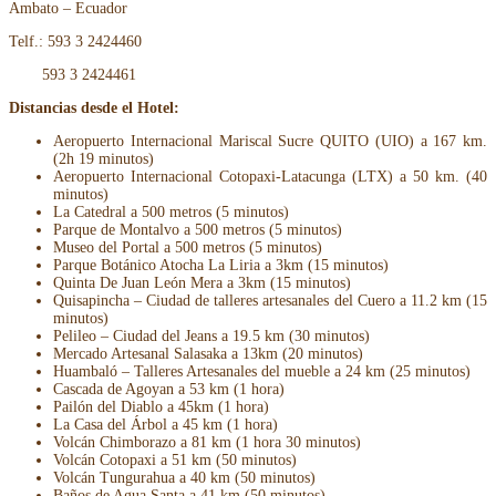
Ambato – Ecuador
Telf.: 593 3 2424460
593 3 2424461
Distancias desde el Hotel:
Aeropuerto Internacional Mariscal Sucre QUITO (UIO) a 167 km.
(2h 19 minutos)
Aeropuerto Internacional Cotopaxi-Latacunga (LTX) a 50 km. (40
minutos)
La Catedral a 500 metros (5 minutos)
Parque de Montalvo a 500 metros (5 minutos)
Museo del Portal a 500 metros (5 minutos)
Parque Botánico Atocha La Liria a 3km (15 minutos)
Quinta De Juan León Mera a 3km (15 minutos)
Quisapincha – Ciudad de talleres artesanales del Cuero a 11.2 km (15
minutos)
Pelileo – Ciudad del Jeans a 19.5 km (30 minutos)
Mercado Artesanal Salasaka a 13km (20 minutos)
Huambaló – Talleres Artesanales del mueble a 24 km (25 minutos)
Cascada de Agoyan a 53 km (1 hora)
Pailón del Diablo a 45km (1 hora)
La Casa del Árbol a 45 km (1 hora)
Volcán Chimborazo a 81 km (1 hora 30 minutos)
Volcán Cotopaxi a 51 km (50 minutos)
Volcán Tungurahua a 40 km (50 minutos)
Baños de Agua Santa a 41 km (50 minutos)