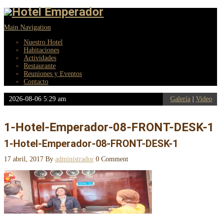
Main Navigation
Nuestro Hotel
Habitaciones
Actividades
Restaurante
Reuniones y Eventos
Contacto
2026-08-06 5:29 am
Galería
|
Video
1-Hotel-Emperador-08-FRONT-DESK-1
1-Hotel-Emperador-08-FRONT-DESK-1
17 abril, 2017
By
administrador
0 Comment