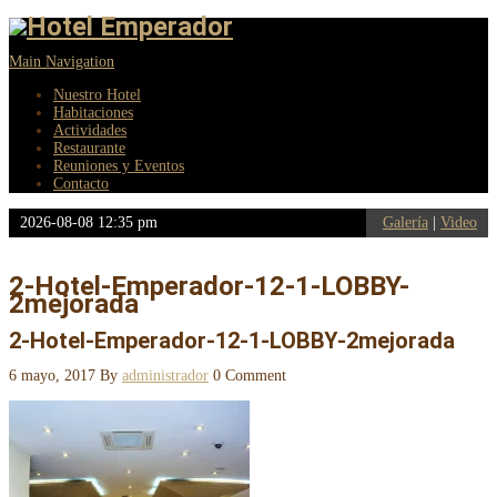
Main Navigation
Nuestro Hotel
Habitaciones
Actividades
Restaurante
Reuniones y Eventos
Contacto
2026-08-08 12:35 pm
Galería
|
Video
2-Hotel-Emperador-12-1-LOBBY-
2mejorada
2-Hotel-Emperador-12-1-LOBBY-2mejorada
6 mayo, 2017
By
administrador
0 Comment