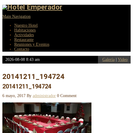
Main Navigation
Nuestro Hotel
Habitaciones
Actividades
Restaurante
Reuniones y Eventos
Contacto
2026-08-08 8:43 am
Galería
|
Video
20141211_194724
20141211_194724
6 mayo, 2017
By
administrador
0 Comment