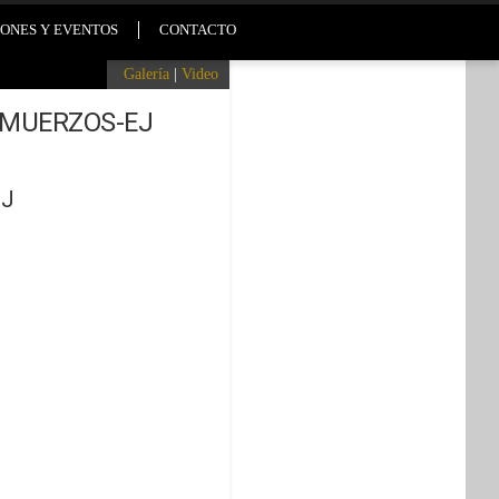
ONES Y EVENTOS
CONTACTO
Galería
|
Video
LMUERZOS-EJ
EJ