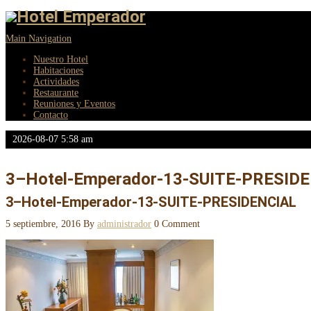
Main Navigation
Nuestro Hotel
Habitaciones
Actividades
Restaurante
Reuniones y Eventos
Contacto
2026-08-07 5:58 am
3–Hotel-Emperador-13-SUITE-PRESID
3–Hotel-Emperador-13-SUITE-PRESIDENCIAL
5 septiembre, 2016
By
administrador
0 Comment