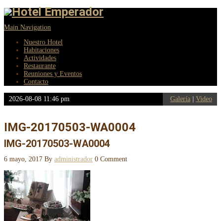
Main Navigation
Nuestro Hotel
Habitaciones
Actividades
Restaurante
Reuniones y Eventos
Contacto
2026-08-08 11:46 pm
Galería
|
Video
IMG-20170503-WA0004
IMG-20170503-WA0004
6 mayo, 2017
By
administrador
0 Comment