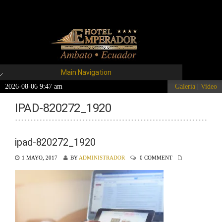
Main Navigation
2026-08-06 9:47 am
Galería
|
Video
IPAD-820272_1920
ipad-820272_1920
1 MAYO, 2017
BY
ADMINISTRADOR
0 COMMENT