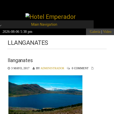
Main Navigation
2026-08-06 5:38 pm
Galería
|
Video
LLANGANATES
llanganates
3 MAYO, 2017
BY
ADMINISTRADOR
0 COMMENT