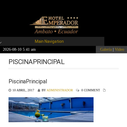
Main Navigation
2026-08-10 5:41 am
Galería
|
Video
PISCINAPRINCIPAL
PiscinaPrincipal
10 ABRIL, 2017
BY
ADMINISTRADOR
0 COMMENT