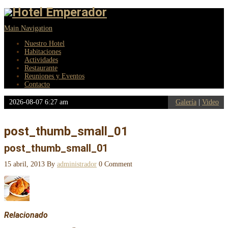
Main Navigation
Nuestro Hotel
Habitaciones
Actividades
Restaurante
Reuniones y Eventos
Contacto
2026-08-07 6:27 am
Galería
|
Video
post_thumb_small_01
post_thumb_small_01
15 abril, 2013
By
administrador
0 Comment
Relacionado