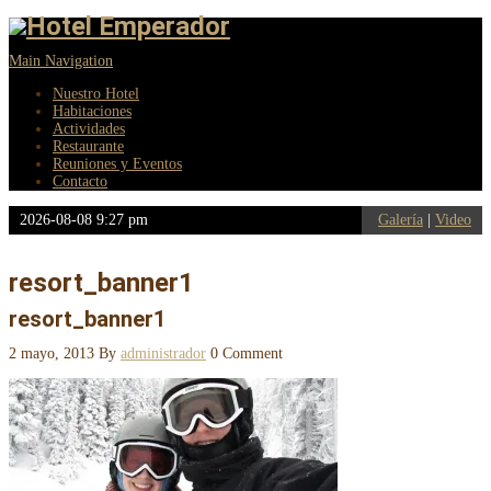
Main Navigation
Nuestro Hotel
Habitaciones
Actividades
Restaurante
Reuniones y Eventos
Contacto
2026-08-08 9:27 pm
Galería
|
Video
resort_banner1
resort_banner1
2 mayo, 2013
By
administrador
0 Comment