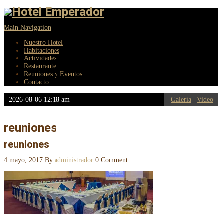
Main Navigation
Nuestro Hotel
Habitaciones
Actividades
Restaurante
Reuniones y Eventos
Contacto
2026-08-06 12:18 am
Galería
|
Video
reuniones
reuniones
4 mayo, 2017
By
administrador
0 Comment