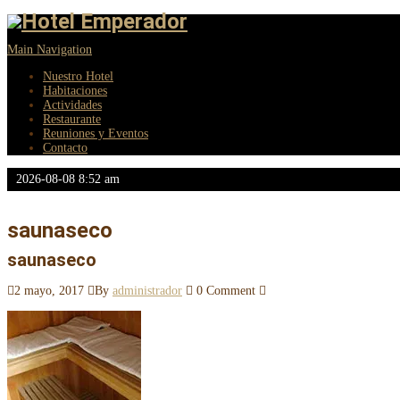
Main Navigation
Nuestro Hotel
Habitaciones
Actividades
Restaurante
Reuniones y Eventos
Contacto
2026-08-08 8:52 am
saunaseco
saunaseco
2 mayo, 2017
By
administrador
0 Comment