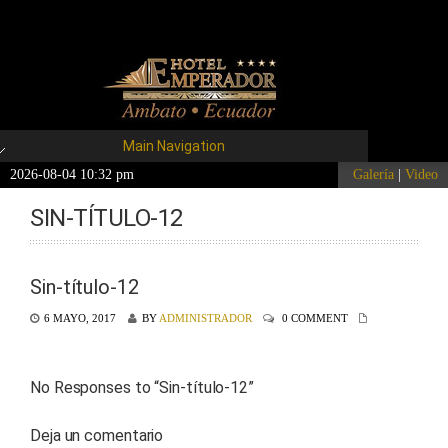
Main Navigation
2026-08-04 10:32 pm
Galería
|
Video
SIN-TÍTULO-12
Sin-título-12
6 MAYO, 2017
BY
ADMINISTRADOR
0 COMMENT
No Responses to “
Sin-título-12
”
Deja un comentario