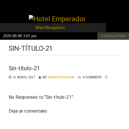
Main Navigation
2026-08-08 3:01 pm
Galería
|
Video
SIN-TÍTULO-21
Sin-título-21
11 MAYO, 2017
BY
ADMINISTRADOR
0 COMMENT
No Responses to “
Sin-título-21
”
Deja un comentario