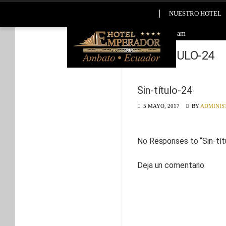
NUESTRO HOTEL
2026-08-05 6:35 am
SIN-TÍTULO-24
Sin-título-24
5 MAYO, 2017
BY
ADMINIS
No Responses to “
Sin-tí
Deja un comentario