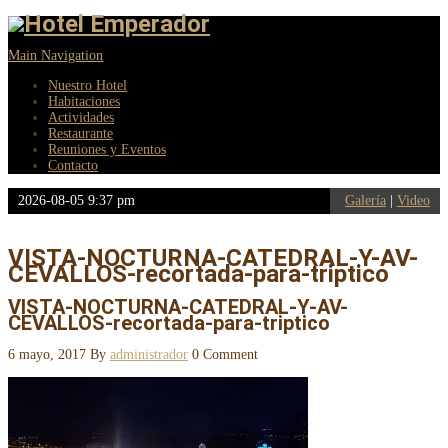
Main Navigation
Nuestro Hotel
Habitaciones
Actividades
Restaurante
Reuniones y Eventos
Contacto
2026-08-05 9:37 pm
Galería
|
Video
VISTA-NOCTURNA-CATEDRAL-Y-AV-
CEVALLOS-recortada-para-triptico
VISTA-NOCTURNA-CATEDRAL-Y-AV-
CEVALLOS-recortada-para-triptico
6 mayo, 2017
By
administrador
0 Comment