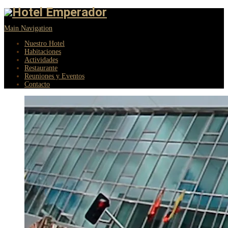
Main Navigation
Nuestro Hotel
Habitaciones
Actividades
Restaurante
Reuniones y Eventos
Contacto