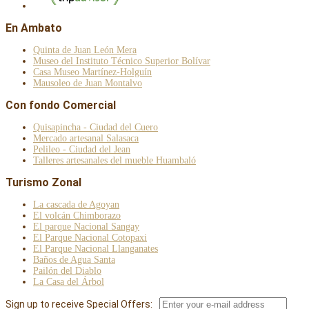
En Ambato
Quinta de Juan León Mera
Museo del Instituto Técnico Superior Bolívar
Casa Museo Martínez-Holguín
Mausoleo de Juan Montalvo
Con fondo Comercial
Quisapincha - Ciudad del Cuero
Mercado artesanal Salasaca
Pelileo - Ciudad del Jean
Talleres artesanales del mueble Huambaló
Turismo Zonal
La cascada de Agoyan
El volcán Chimborazo
El parque Nacional Sangay
El Parque Nacional Cotopaxi
El Parque Nacional Llanganates
Baños de Agua Santa
Pailón del Diablo
La Casa del Árbol
Sign up to receive Special Offers: