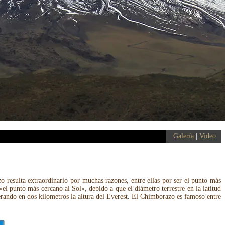
Galería
|
Video
 resulta extraordinario por muchas razones, entre ellas por ser el punto más
«el punto más cercano al Sol», debido a que el diámetro terrestre en la latitud
perando en dos kilómetros la altura del Everest. El Chimborazo es famoso entre