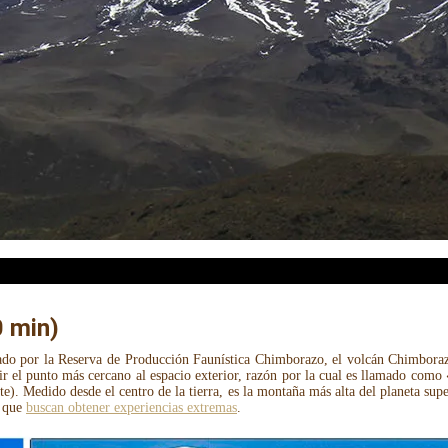
0 min)
ado por la Reserva de Producción Faunística Chimborazo, el volcán Chimborazo
ir el punto más cercano al espacio exterior, razón por la cual es llamado como 
te). Medido desde el centro de la tierra, es la montaña más alta del planeta su
s que
buscan obtener experiencias extremas
.