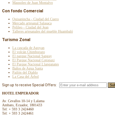
Mausoleo de Juan Montalvo
Con fondo Comercial
Quisapincha - Ciudad del Cuero
Mercado artesanal Salasaca
Pelileo - Ciudad del Jean
Talleres artesanales del mueble Huambaló
Turismo Zonal
La cascada de Agoyan
El volcán Chimborazo
El parque Nacional Sangay
El Parque Nacional Cotopaxi
El Parque Nacional Llanganates
Baños de Agua Santa
Pailón del Diablo
La Casa del Árbol
Sign up to receive Special Offers:
HOTEL EMPERADOR
Av. Cevallos 10-14 y Lalama
Ambato, Ecuador, 1801433
Tel: + 593 3 2424460
Tel: + 593 3 2424461