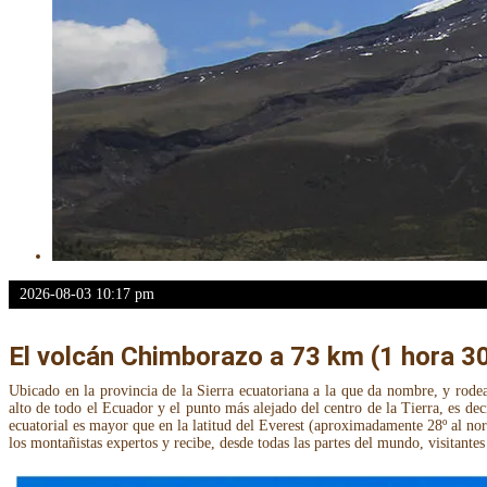
2026-08-03 10:17 pm
El volcán Chimborazo a 73 km (1 hora 3
Ubicado en la provincia de la Sierra ecuatoriana a la que da nombre, y rode
alto de todo el Ecuador y el punto más alejado del centro de la Tierra, es dec
ecuatorial es mayor que en la latitud del Everest (aproximadamente 28º al nor
los montañistas expertos y recibe, desde todas las partes del mundo, visitante