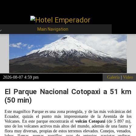
Main Navigation
2026-08-07 4:59 pm
Galería
|
Video
El Parque Nacional Cotopaxi a 51 km
(50 min)
Este magnífico Parque es una zona protegida, y de las más volcánicas del
Ecuador, quizás el punto más impresionante de la Avenida de los
Volcanes. En este parque encontrarás el
volcán Cotopaxi
(de 5 897 m),
uno de los volcanes activos más altos del mundo, además de una fauna y
flora muy diversas, propias de estos terrenos elevados. Conejos, venados,
lobos, llamas, pumas, zorrillos, osos de anteojos, gaviotas andinas,