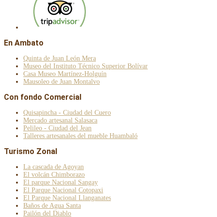
En Ambato
Quinta de Juan León Mera
Museo del Instituto Técnico Superior Bolívar
Casa Museo Martínez-Holguín
Mausoleo de Juan Montalvo
Con fondo Comercial
Quisapincha - Ciudad del Cuero
Mercado artesanal Salasaca
Pelileo - Ciudad del Jean
Talleres artesanales del mueble Huambaló
Turismo Zonal
La cascada de Agoyan
El volcán Chimborazo
El parque Nacional Sangay
El Parque Nacional Cotopaxi
El Parque Nacional Llanganates
Baños de Agua Santa
Pailón del Diablo