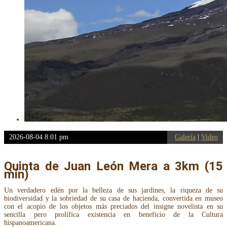
2026-08-04 8:01 pm
Galería
|
Video
Quinta de Juan León Mera a 3km (15
min)
Un verdadero edén por la belleza de sus jardines, la riqueza de su
biodiversidad y la sobriedad de su casa de hacienda, convertida en museo
con el acopio de los objetos más preciados del insigne novelista en su
sencilla pero prolífica existencia en beneficio de la Cultura
hispanoamericana.